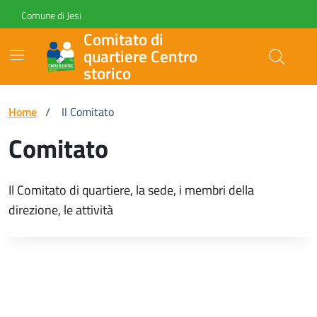
Vai ai contenuti
Vai al footer
Skip to Main Content
Comune di Jesi
Comitato di
quartiere Centro
storico
Home
/
Il Comitato
Comitato
Il Comitato di quartiere, la sede, i membri della
direzione, le attività