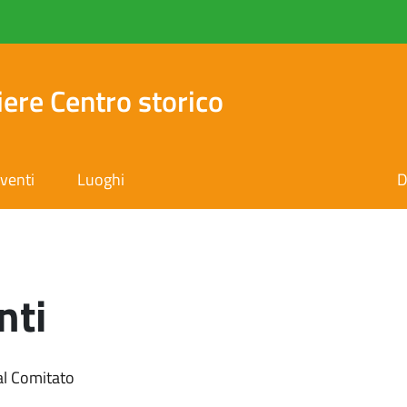
iere Centro storico
venti
Luoghi
D
nti
dal Comitato